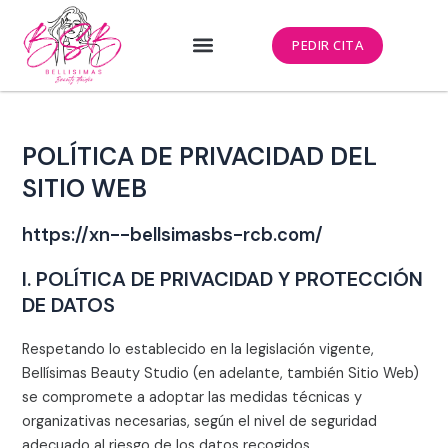
Ir
al
PEDIR CITA
contenido
POLÍTICA DE PRIVACIDAD DEL
SITIO WEB
https://xn--bellsimasbs-rcb.com/
I. POLÍTICA DE PRIVACIDAD Y PROTECCIÓN
DE DATOS
Respetando lo establecido en la legislación vigente,
Bellísimas Beauty Studio
(en adelante, también Sitio Web)
se compromete a adoptar las medidas técnicas y
organizativas necesarias, según el nivel de seguridad
adecuado al riesgo de los datos recogidos.